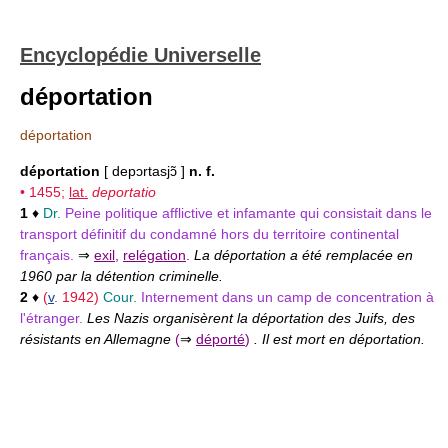
Encyclopédie Universelle
déportation
déportation
déportation
[ depɔrtasjɔ̃ ]
n. f.
• 1455;
lat.
deportatio
1
♦
Dr.
Peine politique afflictive et infamante qui consistait dans le
transport définitif du condamné hors du territoire continental
français.
⇒
exil
,
relégation
.
La déportation a été remplacée en
1960 par la détention criminelle.
2
♦
(
v
. 1942)
Cour.
Internement dans un camp de concentration à
l'étranger.
Les Nazis organisèrent la déportation des Juifs, des
résistants en Allemagne
(
⇒
déporté
)
. Il est mort en déportation.