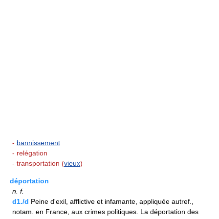
-
bannissement
- relégation
- transportation (
vieux
)
déportation
n.
f.
d1./d
Peine d'exil, afflictive et infamante, appliquée autref.,
notam. en France, aux crimes politiques. La déportation des