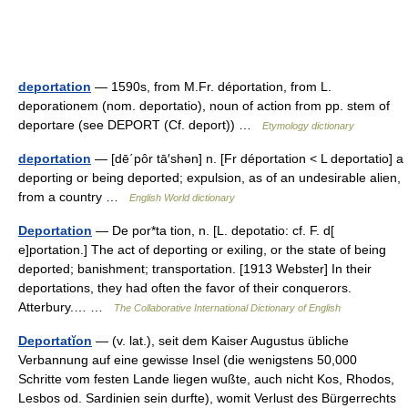
deportation
— 1590s, from M.Fr. déportation, from L.
deporationem (nom. deportatio), noun of action from pp. stem of
deportare (see DEPORT (Cf. deport)) …
Etymology dictionary
deportation
— [dē΄pôr tā′shən] n. [Fr déportation < L deportatio] a
deporting or being deported; expulsion, as of an undesirable alien,
from a country …
English World dictionary
Deportation
— De por*ta tion, n. [L. depotatio: cf. F. d[
e]portation.] The act of deporting or exiling, or the state of being
deported; banishment; transportation. [1913 Webster] In their
deportations, they had often the favor of their conquerors.
Atterbury.… …
The Collaborative International Dictionary of English
Deportatĭon
— (v. lat.), seit dem Kaiser Augustus übliche
Verbannung auf eine gewisse Insel (die wenigstens 50,000
Schritte vom festen Lande liegen wußte, auch nicht Kos, Rhodos,
Lesbos od. Sardinien sein durfte), womit Verlust des Bürgerrechts