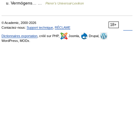
u. Vermögens… …
Pierer's Universal-Lexikon
© Academic, 2000-2026
18+
Contactez-nous:
Support technique
,
RÉCLAME
Dictionnaires exportation
, créé sur PHP,
Joomla,
Drupal,
WordPress, MODx.