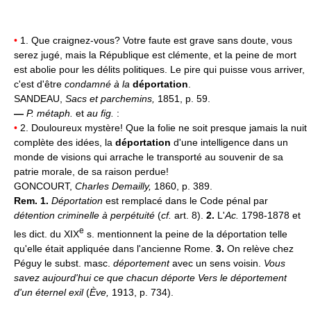
•
1. Que craignez-vous? Votre faute est grave sans doute, vous
serez jugé, mais la République est clémente, et la peine de mort
est abolie pour les délits politiques. Le pire qui puisse vous arriver,
c'est d'être
condamné à la
déportation
.
SANDEAU,
Sacs et parchemins,
1851, p. 59.
—
P. métaph.
et
au fig.
:
•
2. Douloureux mystère! Que la folie ne soit presque jamais la nuit
complète des idées, la
déportation
d'une intelligence dans un
monde de visions qui arrache le transporté au souvenir de sa
patrie morale, de sa raison perdue!
GONCOURT,
Charles Demailly,
1860, p. 389.
Rem. 1.
Déportation
est remplacé dans le Code pénal par
détention criminelle à perpétuité
(
cf.
art. 8).
2.
L'
Ac.
1798-1878 et
e
les dict. du XIX
s. mentionnent la peine de la déportation telle
qu'elle était appliquée dans l'ancienne Rome.
3.
On relève chez
Péguy le subst. masc.
déportement
avec un sens voisin.
Vous
savez aujourd'hui ce que chacun déporte Vers le déportement
d'un éternel exil
(
Ève,
1913, p. 734).