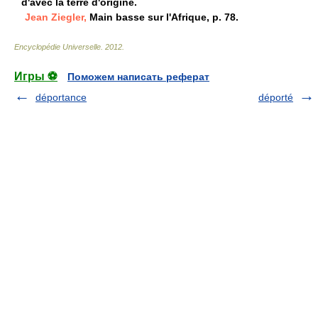
d'avec la terre d'origine.
Jean Ziegler,
Main basse sur l'Afrique, p. 78.
Encyclopédie Universelle
.
2012
.
Игры ⚽
Поможем написать реферат
déportance
déporté