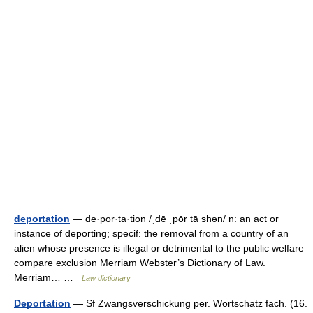
deportation
— de·por·ta·tion /ˌdē ˌpōr tā shən/ n: an act or
instance of deporting; specif: the removal from a country of an
alien whose presence is illegal or detrimental to the public welfare
compare exclusion Merriam Webster’s Dictionary of Law.
Merriam… …
Law dictionary
Deportation
— Sf Zwangsverschickung per. Wortschatz fach. (16.