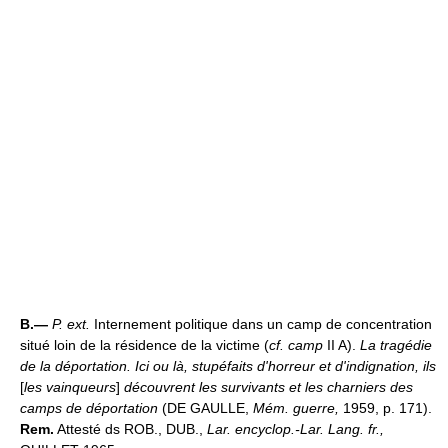
B.—
P. ext.
Internement politique dans un camp de concentration
situé loin de la résidence de la victime (
cf. camp
II A).
La tragédie
de la déportation.
Ici ou là, stupéfaits d'horreur et d'indignation, ils
[
les vainqueurs
]
découvrent les survivants et les charniers des
camps de déportation
(DE GAULLE,
Mém. guerre,
1959, p. 171).
Rem.
Attesté ds ROB., DUB.,
Lar. encyclop.-Lar. Lang. fr.,