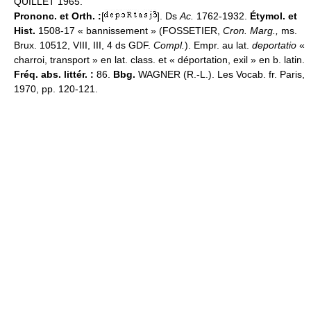
QUILLET 1965.
Prononc. et Orth. :
[
]. Ds
Ac.
1762-1932.
Étymol. et
Hist.
1508-17 « bannissement » (FOSSETIER,
Cron. Marg.,
ms.
Brux. 10512, VIII, III, 4 ds GDF.
Compl.
). Empr. au lat.
deportatio
«
charroi, transport » en lat. class. et « déportation, exil » en b. latin.
Fréq. abs. littér. :
86.
Bbg.
WAGNER (R.-L.). Les Vocab. fr. Paris,
1970, pp. 120-121.