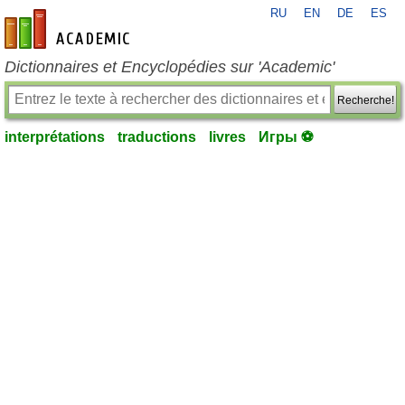
RU
EN
DE
ES
fr-academic.com
Dictionnaires et Encyclopédies sur 'Academic'
Recherche!
interprétations
traductions
livres
Игры ⚽