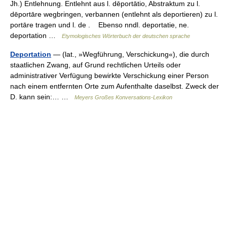
Jh.) Entlehnung. Entlehnt aus l. dēportātio, Abstraktum zu l.
dēportāre wegbringen, verbannen (entlehnt als deportieren) zu l.
portāre tragen und l. de . Ebenso nndl. deportatie, ne.
deportation …
Etymologisches Wörterbuch der deutschen sprache
Deportation
— (lat., »Wegführung, Verschickung«), die durch
staatlichen Zwang, auf Grund rechtlichen Urteils oder
administrativer Verfügung bewirkte Verschickung einer Person
nach einem entfernten Orte zum Aufenthalte daselbst. Zweck der
D. kann sein:… …
Meyers Großes Konversations-Lexikon