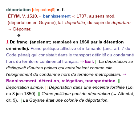
déportation
[depɔʀtɑsjɔ̃]
n. f.
ÉTYM.
V. 1510, «
bannissement
»; 1797, au sens mod.
(déportation en Guyane); lat.
deportatio,
du supin de
deportare.
→ Déporter.
❖
1
Dr. franç. (anciennt; remplacé en 1960 par la détention
criminelle).
Peine politique afflictive et infamante (anc. art. 7 du
Code pénal) qui consistait dans le transport définitif du condamné
hors du territoire continental français.
⇒
Exil.
||
La déportation se
distinguait d'autres peines qui entraînaient comme elle
l'éloignement du condamné hors du territoire métropolitain.
⇒
Bannissement, détention, relégation, transportation.
||
Déportation simple.
||
Déportation dans une enceinte fortifiée
(Loi
du 8 juin 1850).
||
Crime politique puni de déportation
(→ Attentat,
cit. 9).
||
La Guyane était une colonie de déportation.